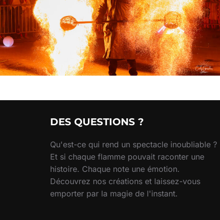
DES QUESTIONS ?
Qu'est-ce qui rend un spectacle inoubliable ?
Et si chaque flamme pouvait raconter une
histoire. Chaque note une émotion.
Découvrez nos créations et laissez-vous
emporter par la magie de l'instant.