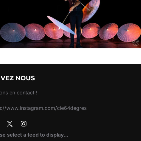
IVEZ NOUS
ons en contact !
s://www.instagram.com/cie64degres
se select a feed to display...