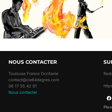
NOUS CONTACTER
SU
Toulouse France Occitanie
Rest
contact@cie64degres.com
http
06 17 55 42 91
Nous contacter
Plea