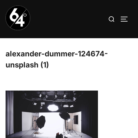
Aller
au
Rechercher :
PERM
contenu
alexander-dummer-124674-
unsplash (1)