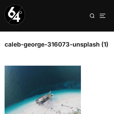
Aller
au
Rechercher :
PERM
contenu
caleb-george-316073-unsplash (1)