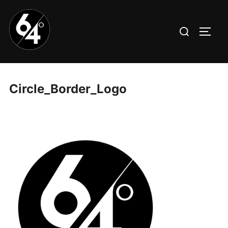
Aller
au
Rechercher :
PERM
contenu
Circle_Border_Logo