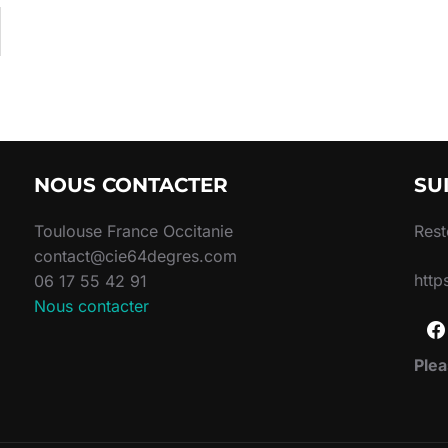
NOUS CONTACTER
SU
Toulouse France Occitanie
Rest
contact@cie64degres.com
http
06 17 55 42 91
Nous contacter
Plea