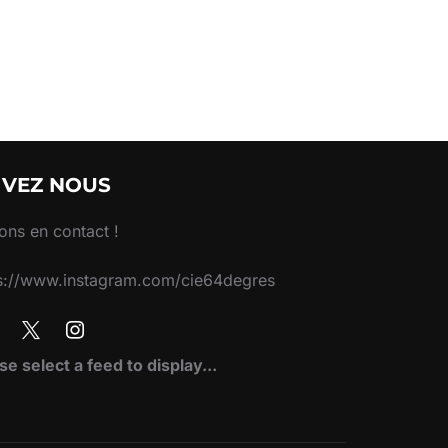
IVEZ NOUS
ons en contact !
s://www.instagram.com/cie64degres
se select a feed to display...