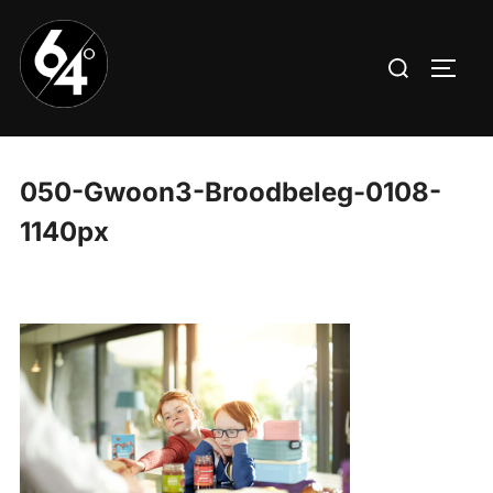
Aller
au
Rechercher :
PERM
contenu
050-Gwoon3-Broodbeleg-0108-
1140px